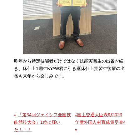
昨年から特定技能者だけではなく技能実習生の出番が続
き、床仕上1期生KYAW君に引き継床仕上実習生後輩の出
番も来年から楽しみです。
«
「第34回ジェイシフ全国技
⁂国土交通大臣表彰2023
能競技大会」1位に輝い
年度外国人材育成賞受賞⁂
た！！！
»