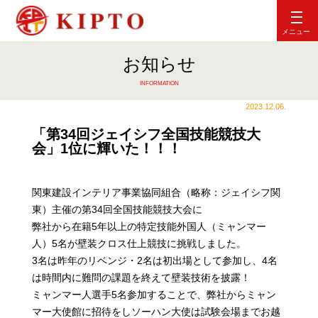
メニュー
お知らせ
INFORMATION
2023.12.06.
「第34回ジェイシフ全国技能競技大
会」1位に輝いた！！！
関東建設インテリア事業協同組合（略称：ジェイシフ関
東）主催の第34回全国技能競技大会に
弊社から在籍5年以上の特定技能外国人（ミャンマー
人）5名が壁装クロス仕上競技に挑戦しました。
3名は昨年のリベンジ・2名は初出場として参加し、4名
は時間内に難問の課題を終えて壁装技術を披露！
ミャンマー人選手5名参加することで、弊社からミャン
マー大使館に招待をしソーハン大使は試験会場までお越