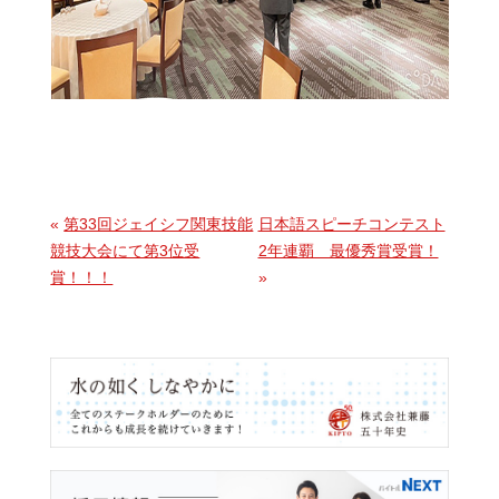
«
第33回ジェイシフ関東技能
日本語スピーチコンテスト
競技大会にて第3位受
2年連覇 最優秀賞受賞！
賞！！！
»